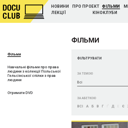
НОВИНИ
ПРО ПРОЕКТ
ФІЛЬМИ
М
ЛЕКЦІЇ
КІНОКЛУБИ
ФІЛЬМИ
Фільми
ФІЛЬТРУВАТИ
Навчальні фільми про права
людини з колекції Польської
ЗА ТЕМОЮ
Гельсінської спілки з прав
людини
Bci
Отримати DVD
ЗА АБЕТКОЮ
BCI
А
Б
В
Г
Ґ
Д
Е
Є