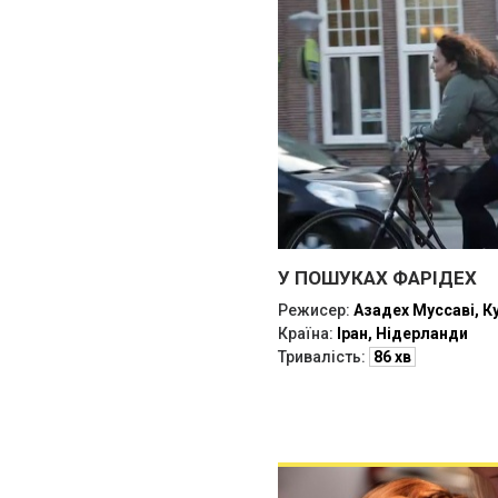
У ПОШУКАХ ФАРІДЕХ
Режисер:
Азадех Муссаві, К
Країна:
Іран, Нідерланди
Тривалість:
86 хв