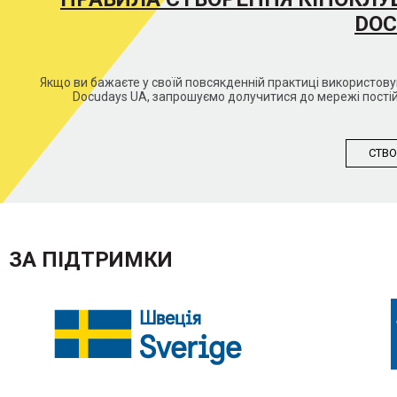
DOC
Якщо ви бажаєте у своїй повсякденній практиці використо
Docudays UA, запрошуємо долучитися до мережі постій
СТВО
ЗА ПІДТРИМКИ