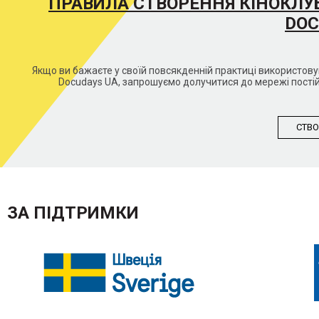
ПРАВИЛА СТВОРЕННЯ КІНОКЛУ
DOC
Якщо ви бажаєте у своїй повсякденній практиці використо
Docudays UA, запрошуємо долучитися до мережі постій
СТВО
ЗА ПІДТРИМКИ