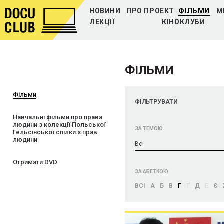
НОВИНИ
ПРО ПРОЕКТ
ФІЛЬМИ
М
ЛЕКЦІЇ
КІНОКЛУБИ
ФІЛЬМИ
Фільми
ФІЛЬТРУВАТИ
Навчальні фільми про права
людини з колекції Польської
ЗА ТЕМОЮ
Гельсінської спілки з прав
людини
Bci
Отримати DVD
ЗА АБЕТКОЮ
BCI
А
Б
В
Г
Ґ
Д
Е
Є