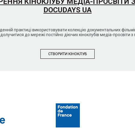
РЕННЯ КІНОКЛУБУ МЕДІА-ПРОСВІТИ 
DOCUDAYS UA
кденній практиці використовувати колекцію документальних філь
долучитися до мережі постійно діючих кіноклубів медіа-просвіти з
СТВОРИТИ КIНОКЛУБ