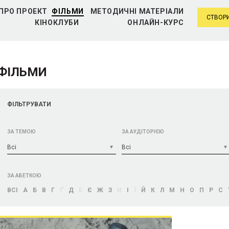
ПРО ПРОЕКТ
ФІЛЬМИ
МЕТОДИЧНІ МАТЕРІАЛИ
СТВОРИ
КІНОКЛУБИ
ОНЛАЙН-КУРС
ФІЛЬМИ
ФІЛЬТРУВАТИ
ЗА ТЕМОЮ
ЗА АУДІТОРІЄЮ
Bci
Bci
ЗА АБЕТКОЮ
BCI
А
Б
В
Г
Ґ
Д
Е
Є
Ж
З
И
І
Ї
Й
К
Л
М
Н
О
П
Р
С