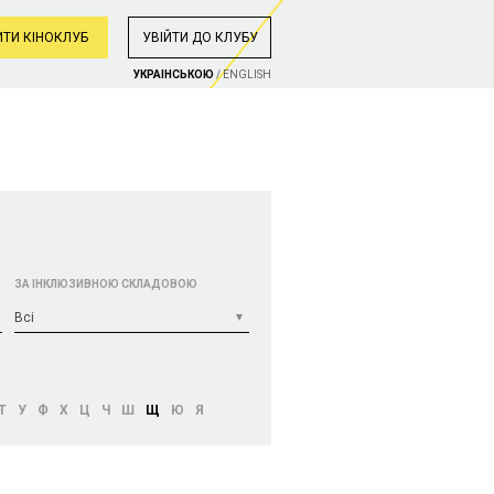
ТИ КІНОКЛУБ
УВIЙТИ ДО КЛУБУ
УКРАIНСЬКОЮ
/
ENGLISH
ЗА ІНКЛЮЗИВНОЮ СКЛАДОВОЮ
Bci
Т
У
Ф
Х
Ц
Ч
Ш
Щ
Ю
Я