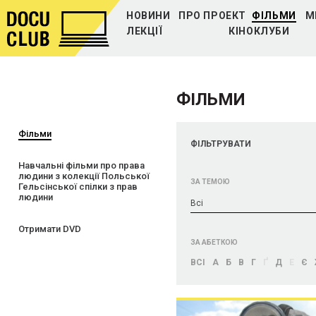
НОВИНИ
ПРО ПРОЕКТ
ФІЛЬМИ
М
ЛЕКЦІЇ
КІНОКЛУБИ
ФІЛЬМИ
Фільми
ФІЛЬТРУВАТИ
Навчальні фільми про права
людини з колекції Польської
ЗА ТЕМОЮ
Гельсінської спілки з прав
людини
Bci
Отримати DVD
ЗА АБЕТКОЮ
BCI
А
Б
В
Г
Ґ
Д
Е
Є