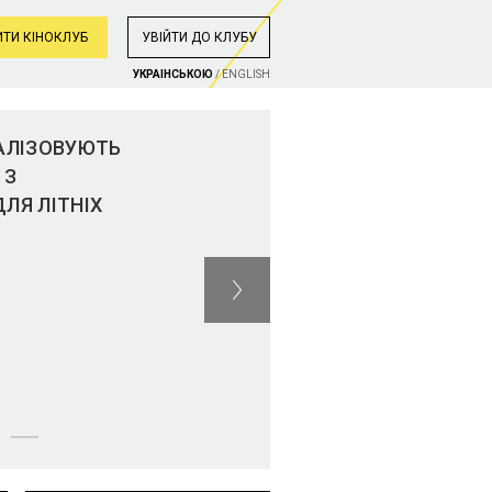
ТИ КІНОКЛУБ
УВIЙТИ ДО КЛУБУ
УКРАIНСЬКОЮ
/
ENGLISH
АЛІЗОВУЮТЬ
 З
ЛЯ ЛІТНІХ