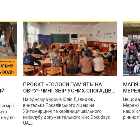
ПРОЄКТ «ГОЛОСИ ПАМ’ЯТІ» НА
МАГІЯ
ИЙ
ОВРУЧЧИНІ: ЗБІР УСНИХ СПОГАДІВ...
МЕРЕЖ
На одному з уроків Юлія Давидюк ,
Нещода
вчителька Покалівського ліцею на
Мережі 
єї мрії
Житомирщині та керівниця шкільного
нашої с
оруч
кіноклубу документального кіно Docudays
річних п
 не для
UA,...