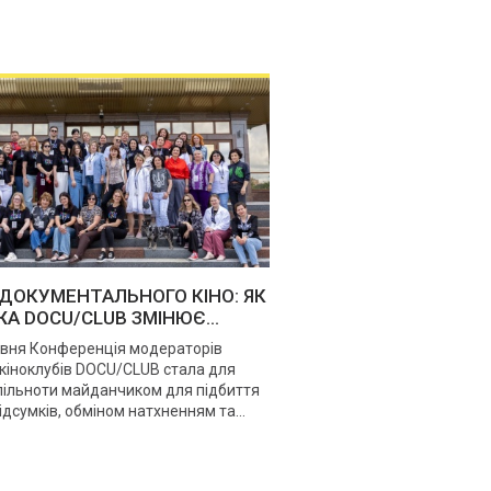
 ДОКУМЕНТАЛЬНОГО КІНО: ЯК
А DOCU/CLUB ЗМІНЮЄ...
вня Конференція модераторів
кіноклубів DOCU/CLUB стала для
пільноти майданчиком для підбиття
ідсумків, обміном натхненням та...