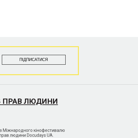
З ПРАВ ЛЮДИНИ
мів Міжнародного кінофестивалю
 прав людини Docudays UA.