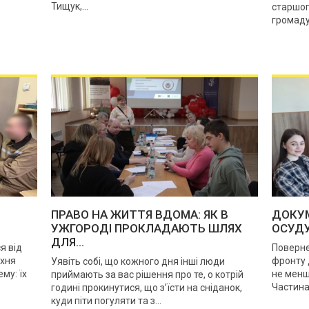
Тищук,...
старшого
громаду 
ПРАВО НА ЖИТТЯ ВДОМА: ЯК В
ДОКУМ
УЖГОРОДІ ПРОКЛАДАЮТЬ ШЛЯХ
ОСУДУ
ДЛЯ...
я від
Поверне
їхня
фронту 
Уявіть собі, що кожного дня інші люди
му: їх
не менш
приймають за вас рішення про те, о котрій
Частина 
годині прокинутися, що з’їсти на сніданок,
куди піти погуляти та з...