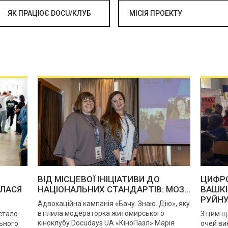
ЯК ПРАЦЮЄ DOCU/КЛУБ
МІСІЯ ПРОЕКТУ
ВІД МІСЦЕВОЇ ІНІЦІАТИВИ ДО
ЦИФРО
ИЛАСЯ
НАЦІОНАЛЬНИХ СТАНДАРТІВ: МОЗ...
ВАШКІ
РУЙНУ
Адвокаційна кампанія «Бачу. Знаю. Дію», яку
втілила модераторка житомирського
 стало
З цим щ
кіноклубу Docudays UA «КіноПазл» Марія
ьного
очей ви