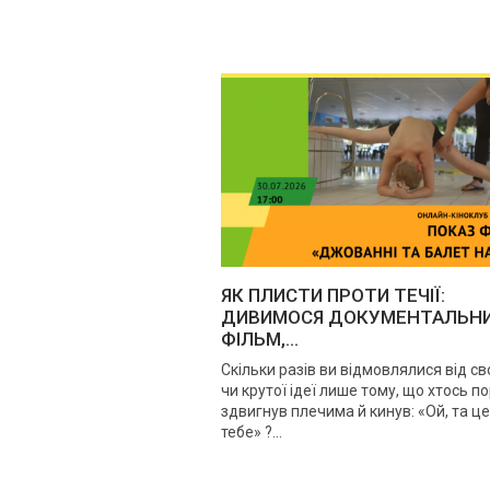
ЯК ПЛИСТИ ПРОТИ ТЕЧІЇ:
ДИВИМОСЯ ДОКУМЕНТАЛЬН
ФІЛЬМ,...
Скільки разів ви відмовлялися від сво
чи крутої ідеї лише тому, що хтось п
здвигнув плечима й кинув: «Ой, та це
тебе» ?...