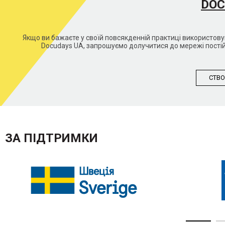
DOC
Якщо ви бажаєте у своїй повсякденній практиці використо
Docudays UA, запрошуємо долучитися до мережі постій
СТВО
ЗА ПІДТРИМКИ