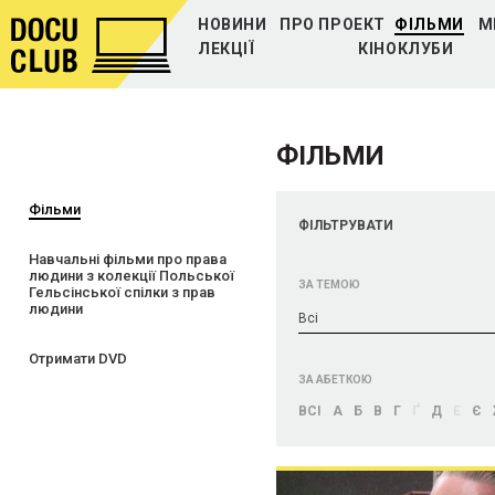
НОВИНИ
ПРО ПРОЕКТ
ФІЛЬМИ
М
ЛЕКЦІЇ
КІНОКЛУБИ
ФІЛЬМИ
Фільми
ФІЛЬТРУВАТИ
Навчальні фільми про права
людини з колекції Польської
ЗА ТЕМОЮ
Гельсінської спілки з прав
людини
Bci
Отримати DVD
ЗА АБЕТКОЮ
BCI
А
Б
В
Г
Ґ
Д
Е
Є