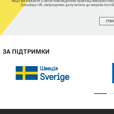
Якщо ви бажаєте у своїй повсякденній практиці використо
Docudays UA, запрошуємо долучитися до мережі постій
СТВО
ЗА ПІДТРИМКИ