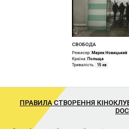
СВОБОДА
Режисер:
Марек Новицький
Країна:
Польща
Тривалість:
15 хв
ПРАВИЛА СТВОРЕННЯ КІНОКЛУ
DOC