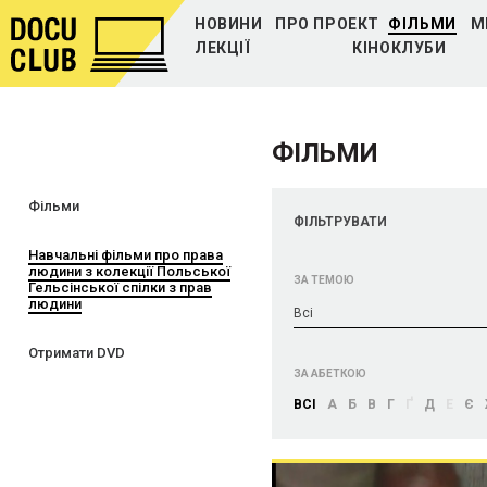
НОВИНИ
ПРО ПРОЕКТ
ФІЛЬМИ
М
ЛЕКЦІЇ
КІНОКЛУБИ
ФІЛЬМИ
Фільми
ФІЛЬТРУВАТИ
Навчальні фільми про права
людини з колекції Польської
ЗА ТЕМОЮ
Гельсінської спілки з прав
людини
Bci
Отримати DVD
ЗА АБЕТКОЮ
BCI
А
Б
В
Г
Ґ
Д
Е
Є