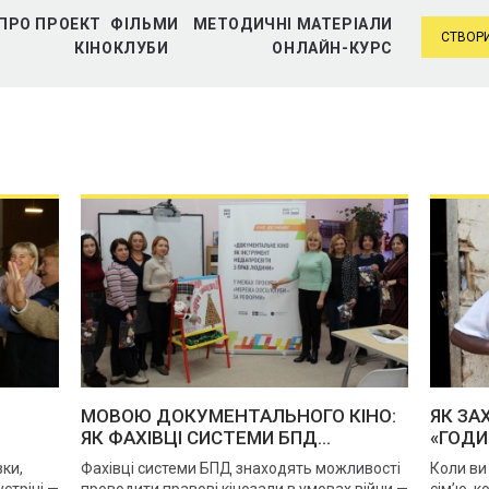
ПРО ПРОЕКТ
ФІЛЬМИ
МЕТОДИЧНІ МАТЕРІАЛИ
СТВОРИ
КІНОКЛУБИ
ОНЛАЙН-КУРС
МОВОЮ ДОКУМЕНТАЛЬНОГО КІНО:
ЯК ЗА
ЯК ФАХІВЦІ СИСТЕМИ БПД...
«ГОДИ
вки,
Фахівці системи БПД знаходять можливості
Коли ви
устрічі —
проводити правові кінозали в умовах війни —
сім’ю, к