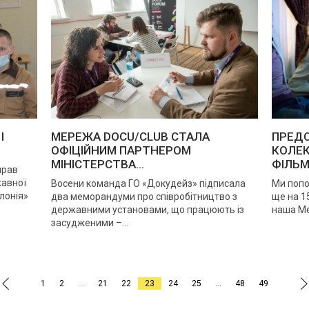
І
МЕРЕЖА DOCU/CLUB СТАЛА
ПРЕДС
ОФІЦІЙНИМ ПАРТНЕРОМ
КОЛЕ
МІНІСТЕРСТВА...
ФІЛЬМ
прав
жавної
Восени команда ГО «Докудейз» підписала
Ми попо
лонія»
два меморандуми про співробітництво з
ще на 1
державними установами, що працюють із
наша Ме
засудженими –...
.
1
2
…
21
22
23
24
25
…
48
49
.