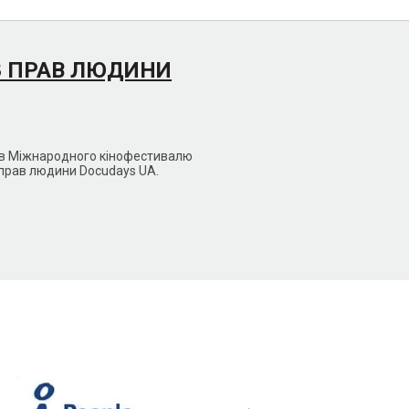
З ПРАВ ЛЮДИНИ
мів Міжнародного кінофестивалю
 прав людини Docudays UA.