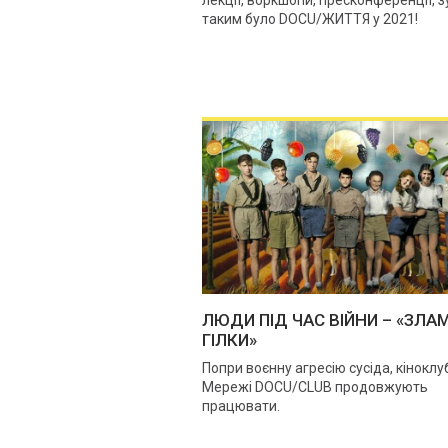
таким було DOCU/ЖИТТЯ у 2021!
ЛЮДИ ПІД ЧАС ВІЙНИ – «ЗЛА
ГІЛКИ»
Попри воєнну агресію сусіда, кіноклу
Мережі DOCU/CLUB продовжують
працювати.