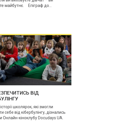
те майбутнє. Епіграф до...
ЕЗПЕЧИТИСЬ ВІД
БУЛІНГУ
історії школярок, які змогли
и себе від кібербулінгу, дізнались
и Онлайн-кіноклубу Docudays UA.