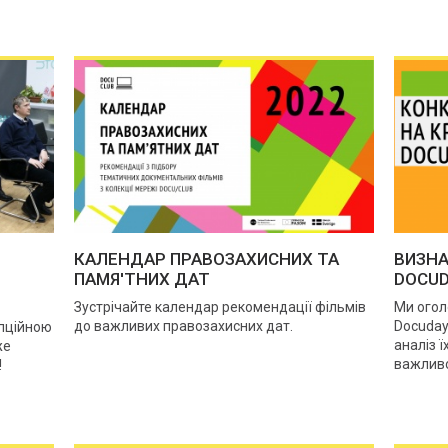
КАЛЕНДАР ПРАВОЗАХИСНИХ ТА
ВИЗНА
ПАМЯ'ТНИХ ДАТ
DOCUD
Зустрічайте календар рекомендації фільмів
Ми огол
до важливих правозахисних дат.
Docuday
пційною
аналіз ї
же
важливої
!