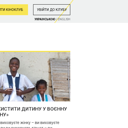
ТИ КІНОКЛУБ
УВIЙТИ ДО КЛУБУ
УКРАIНСЬКОЮ
/
ENGLISH
ХИСТИТИ ДИТИНУ У ВОЄННУ
НУ»
 виховуєте жінку – ви виховуєте
оли ви виховуєте дівчат – ви