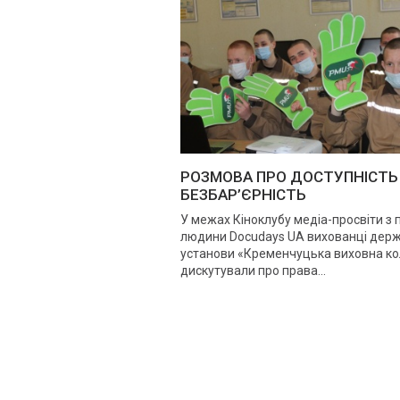
РОЗМОВА ПРО ДОСТУПНІСТЬ 
БЕЗБАР’ЄРНІСТЬ
У межах Кіноклубу медіа-просвіти з 
людини Docudays UA вихованці дер
установи «Кременчуцька виховна ко
дискутували про права...