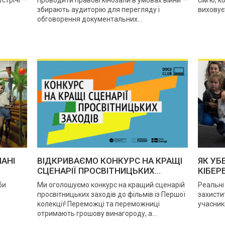
збирають аудиторію для перегляду і
виховує
обговорення документальних...
МАНІ
ВІДКРИВАЄМО КОНКУРС НА КРАЩІ
ЯК УБ
СЦЕНАРІЇ ПРОСВІТНИЦЬКИХ...
КІБЕР
би
Ми оголошуємо конкурс на кращий сценарій
Реальні 
просвітницьких заходів до фільмів із Першої
захистит
колекції! Переможці та переможниці
учасник
отримають грошову винагороду, а...