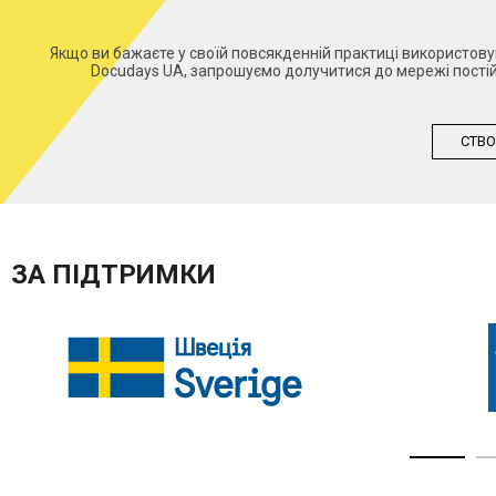
Якщо ви бажаєте у своїй повсякденній практиці використо
Docudays UA, запрошуємо долучитися до мережі постій
СТВО
ЗА ПІДТРИМКИ