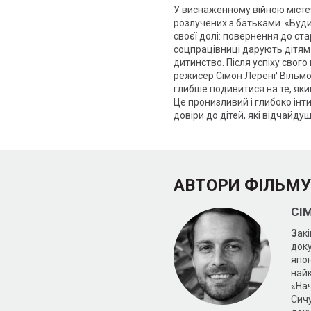
У виснаженному війною містеч
розлучених з батьками. «Будин
своєї долі: повернення до ста
соцпрацівниці дарують дітям
дитинство. Після успіху свог
режисер Сімон Леренґ Вільмон
глибше подивитися на те, яки
Це пронизливий і глибоко інт
довіри до дітей, які відчайд
АВТОРИ ФІЛЬМУ
СІ
З
ак
доку
япон
найк
«На
Сич