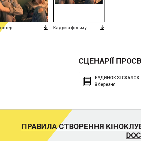
остер
Кадри з фільму
СЦЕНАРІЇ ПРОС
БУДИНОК ЗІ СКАЛОК
8 березня
ПРАВИЛА СТВОРЕННЯ КІНОКЛУ
DOC