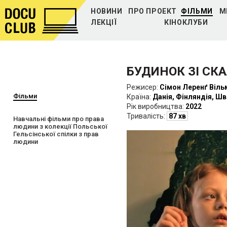
НОВИНИ
ПРО ПРОЕКТ
ФІЛЬМИ
М
ЛЕКЦІЇ
КІНОКЛУБИ
БУДИНОК ЗІ СК
Режисер:
Сімон Леренґ Віль
Фільми
Країна:
Данія, Фінляндія, Шв
Рiк виробництва:
2022
Тривалість:
87 хв
Навчальні фільми про права
людини з колекції Польської
Гельсінської спілки з прав
людини