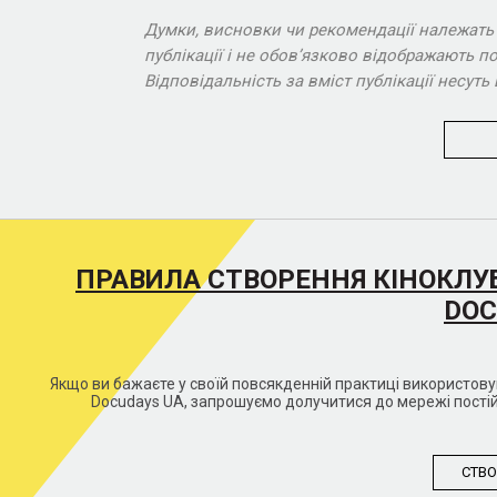
Думки, висновки чи рекомендації належать
публікації і не обов’язково відображають по
Відповідальність за вміст публікації несу
ПРАВИЛА СТВОРЕННЯ КІНОКЛУ
DOC
Якщо ви бажаєте у своїй повсякденній практиці використо
Docudays UA, запрошуємо долучитися до мережі постій
СТВО