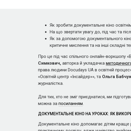
Як зробити документальне кіно освітні
На що звертати увагу до, під час та піс
Як за допомогою документального кіно 
критичне мислення та на інші складні т
Про це під час спільного онлайн-воркшопу «
Симкович,
авторка й укладачка
методичного
права людини Docudays UA в освітній процес»
«Освітній центр «Інсайдер»», та
Ольга Бабчук
журналістка.
Для тих, хто не зміг приєднатися, ми підгот
можна за
посиланням
.
ДОКУМЕНТАЛЬНЕ КІНО НА УРОКАХ: ЯК ВИКО
Документальне кіно допомагає дітям краще р
практичному досвіду, адже учнівство знайом