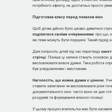
потрібного ефекту, не достатньо просто увім
Підготовка класу перед показом кіно
Щоб дітям дійсно було цікаво дивитися стрі
поділитися своїми очікуваннями:
про що, н
які теми можуть бути порушені. Такий підхід 
Далі попросіть дітей під час перегляду
занот
стрічці.
Пізніше ці записи стануть основою
висловлювати власні думки. Така робота спр
був усвідомленим і змістовним.
Наголосіть, що кожна думка є цінною.
Учн
ставити запитання чи висловлювати різні точ
документального кіно: часто воно не дає гото
роздумів та формування власної позиції.
У цьому процесі вчитель/ка має бути насам