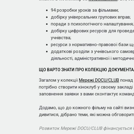
94 розробки уроків за фільмами;
добірку універсальних групових вправ;
поради з психологічного налаштування;
добірку цифрових ресурсів для проведе
учнівства;
ресурси з нормативно-правової бази щ
додаткові розділи з учнівського самов
діяльності, адміністративної і методичн
ЩО ВАРТО ЗНАТИ ПРО КОЛЕКЦІЮ ДОКУМЕНТАЛ
Загалом у колекції
Мережі DOCU/CLUB
понад 
потрібно створити кіноклуб у своєму закладі
заповнення заявки з вами сконтактує коман
Додамо, що до кожного фільму на сайті визна
дивитися, дібрано теми, які можна обговорит
Розвиток Мережі DOCU/CLUB фінансується По