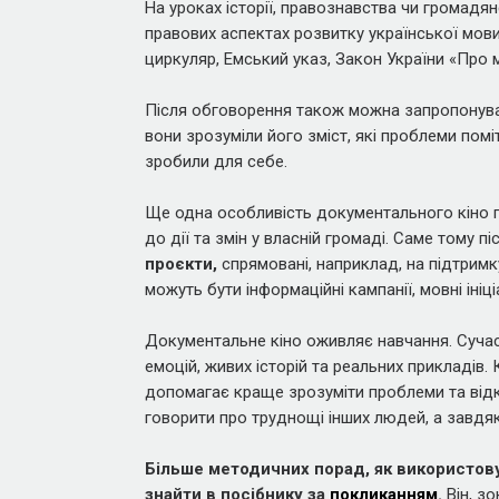
На уроках історії, правознавства чи громадян
правових аспектах розвитку української мов
циркуляр, Емський указ, Закон України «Про 
Після обговорення також можна запропонув
вони зрозуміли його зміст, які проблеми помі
зробили для себе.
Ще одна особливість документального кіно п
до дії та змін у власній громаді. Саме тому 
проєкти,
спрямовані, наприклад, на підтримку
можуть бути інформаційні кампанії, мовні ініц
Документальне кіно оживляє навчання. Сучасн
емоцій, живих історій та реальних прикладів.
допомагає краще зрозуміти проблеми та відк
говорити про труднощі інших людей, а завд
Більше методичних порад, як використову
знайти в посібнику за
покликанням
.
Він, зо