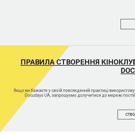
ПРАВИЛА СТВОРЕННЯ КІНОКЛУ
DOC
Якщо ви бажаєте у своїй повсякденній практиці використо
Docudays UA, запрошуємо долучитися до мережі постій
СТВО