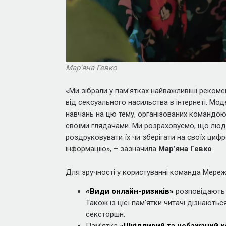
Марʼяна Гевко
«Ми зібрали у памʼятках найважливіші рекоменд
від сексуального насильства в інтернеті. Мо
навчань на цю тему, організованих командою
своїми глядачами. Ми розраховуємо, що люд
роздруковувати їх чи зберігати на своїх циф
інформацію», – зазначила
Марʼяна Гевко
.
Для зручності у користуванні команда Мережі
«Види онлайн-ризиків»
розповідають п
Також із цієї памʼятки читачі дізнаютьс
сексторшн.