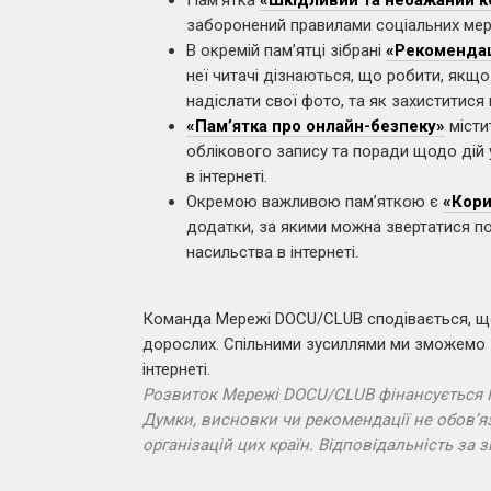
Памʼятка
«Шкідливий та небажаний к
заборонений правилами соціальних ме
В окремій памʼятці зібрані
«Рекомендаці
неї читачі дізнаються, що робити, якщо
надіслати свої фото, та як захиститися
«Памʼятка про онлайн-безпеку»
місти
облікового запису та поради щодо дій у
в інтернеті.
Окремою важливою памʼяткою є
«Кори
додатки, за якими можна звертатися п
насильства в інтернеті.
Команда Мережі DOCU/CLUB сподівається, що ц
дорослих. Спільними зусиллями ми зможемо з
інтернеті.
Розвиток Мережі DOCU/CLUB фінансується По
Думки, висновки чи рекомендації не обов’я
організацій цих країн. Відповідальність за змі