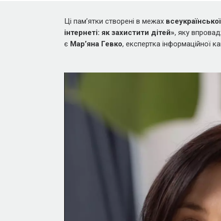
Ці памʼятки створені в межах
всеукраїнської
інтернеті: як захистити дітей»
, яку впрова
є
Марʼяна Гевко
, експертка інформаційної 