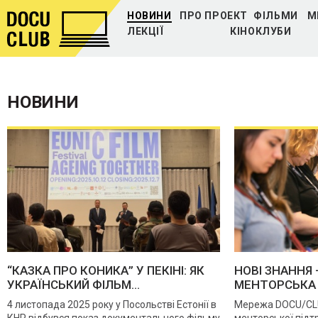
НОВИНИ
ПРО ПРОЕКТ
ФІЛЬМИ
М
ЛЕКЦІЇ
КІНОКЛУБИ
НОВИНИ
“КАЗКА ПРО КОНИКА” У ПЕКІНІ: ЯК
НОВІ ЗНАННЯ 
УКРАЇНСЬКИЙ ФІЛЬМ...
МЕНТОРСЬКА 
4 листопада 2025 року у Посольстві Естонії в
Мережа DOCU/CL
КНР відбувся показ документального фільму
менторської підт