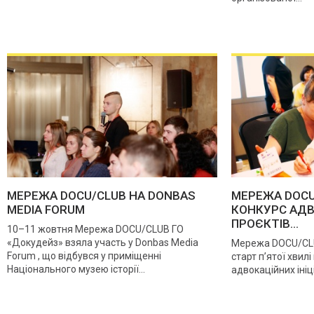
МЕРЕЖА DOCU/CLUB НА DONBAS
МЕРЕЖА DOC
MEDIA FORUM
КОНКУРС АД
ПРОЄКТІВ...
10–11 жовтня Мережа DOCU/CLUB ГО
«Докудейз» взяла участь у Donbas Media
Мережа DOCU/CLU
Forum , що відбувся у приміщенні
старт п’ятої хвил
Національного музею історії...
адвокаційних ініц