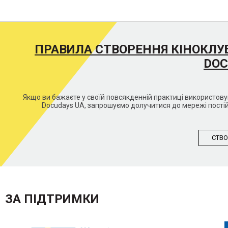
ПРАВИЛА СТВОРЕННЯ КІНОКЛУ
DOC
Якщо ви бажаєте у своїй повсякденній практиці використо
Docudays UA, запрошуємо долучитися до мережі постій
СТВО
ЗА ПІДТРИМКИ