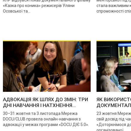
«Казка про коника» режисерів Уляни
стала важливим к
Осовської та...
спроможності спіл
АДВОКАЦІЯ ЯК ШЛЯХ ДО ЗМІН: ТРИ
ЯК ВИКОРИСТ
ДНІ НАВЧАННЯ І НАТХНЕННЯ...
ДОКУМЕНТАЛЬН
30–31 жовтня та 3 листопада Мережа
23 жовтня Мереж
DOCU/CLUB провела онлайн-навчання з
свій досвід під ч
адвокації у межах програми «DOCU ДІЄ 5.0».
«Доторкнімося до
організованої...