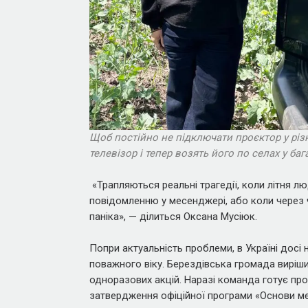
Щоб постійно не підключати проєктор у різн
телевізор і тепер возять його по селах у б
«Трапляються реальні трагедії, коли літня 
повідомленню у месенджері, або коли через
паніка», — ділиться Оксана Мусіюк.
Попри актуальність проблеми, в Україні досі
поважного віку. Берездівська громада виріши
одноразових акцій. Наразі команда готує про
затвердження офіційної програми «Основи ме