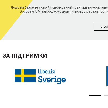
Якщо ви бажаєте у своїй повсякденній практиці використо
Docudays UA, запрошуємо долучитися до мережі постій
СТВО
ЗА ПІДТРИМКИ