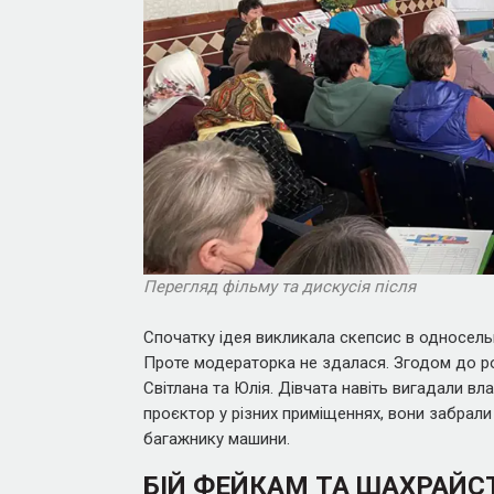
Перегляд фільму та дискусія після
Спочатку ідея викликала скепсис в односельці
Проте модераторка не здалася. Згодом до ро
Світлана та Юлія. Дівчата навіть вигадали вл
проєктор у різних приміщеннях, вони забрали 
багажнику машини.
БІЙ ФЕЙКАМ ТА ШАХРАЙС