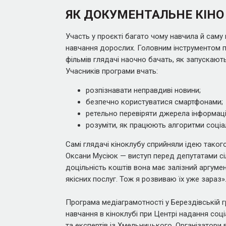
ЯК ДОКУМЕНТАЛЬНЕ КІНО
Участь у проєкті багато чому навчила й сам
навчання дорослих. Головним інструментом пр
фільмів глядачі наочно бачать, як запускают
Учасників програми вчать:
розпізнавати неправдиві новини;
безпечно користуватися смартфонами;
ретельно перевіряти джерела інформаці
розуміти, як працюють алгоритми соціа
Самі глядачі кіноклубу сприйняли ідею такого
Оксани Мусіюк — виступ перед депутатами сіл
доцільність коштів вона має залізний аргумен
якісних послуг. Тож я розвиваю їх уже зараз»
Програма медіаграмотності у Берездівській 
навчання в кіноклубі при Центрі надання соці
та експертів із Хмельницького. Організатор