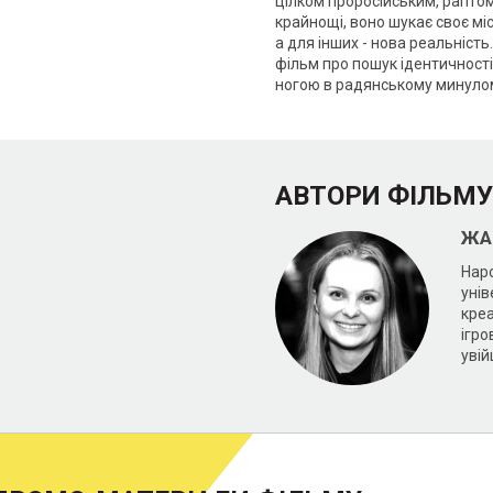
цілком проросійським, раптом
крайнощі, воно шукає своє місц
а для інших - нова реальність.
фільм про пошук ідентичності 
ногою в радянському минуло
АВТОРИ ФІЛЬМУ
ЖА
Наро
унів
кре
ігро
увій