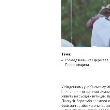
Тема:
Громадянин/-ка і держава
Права людини
У південному українському м
Пліч-о-пліч - старі і нові сим
живуть на сусідніх вулицях, п
Дискусії, боротьба проукраїнс
Флагман російського імперськ