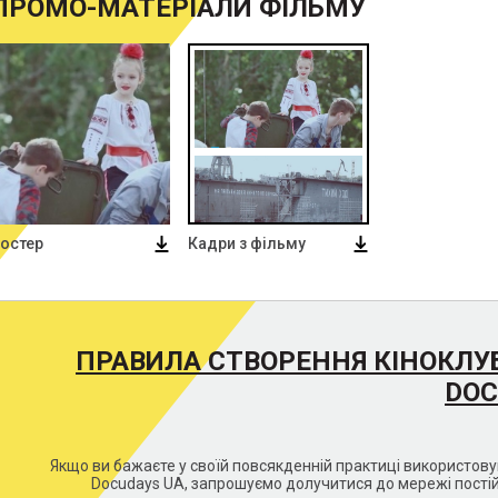
ПРОМО-МАТЕРІАЛИ ФІЛЬМУ
остер
Кадри з фільму
ПРАВИЛА СТВОРЕННЯ КІНОКЛУ
DOC
Якщо ви бажаєте у своїй повсякденній практиці використо
Docudays UA, запрошуємо долучитися до мережі постій