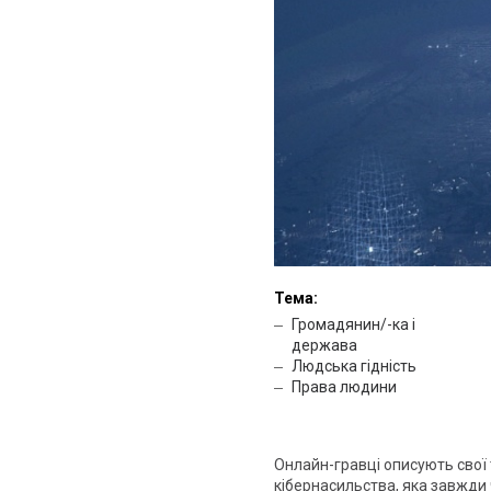
Тема:
Громадянин/-ка і
держава
Людська гідність
Права людини
Онлайн-гравці описують свої
кібернасильства, яка завжди ч