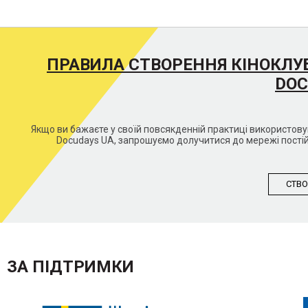
ПРАВИЛА СТВОРЕННЯ КІНОКЛУ
DOC
Якщо ви бажаєте у своїй повсякденній практиці використо
Docudays UA, запрошуємо долучитися до мережі постій
СТВО
ЗА ПІДТРИМКИ