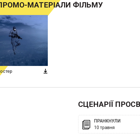
ПРОМО-МАТЕРІАЛИ ФІЛЬМУ
остер
СЦЕНАРІЇ ПРОС
ПРАНКНУЛИ
10 травня