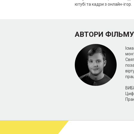
ютубі та кадри з онлайн-ігор.
АВТОРИ ФІЛЬМУ
Ісм
монт
Свят
поз
вірт
прац
ВИБ
Цифр
Пра