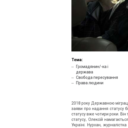
Тема:
Громадянин/-ка і
держава
Свобода пересування
Права людини
2018 року Державною міграці
заяви про надання статусу б
статусу вже чотири роки. Він
статусу, Олексій намагаєтьс
Україні. Нурхан, журналістк