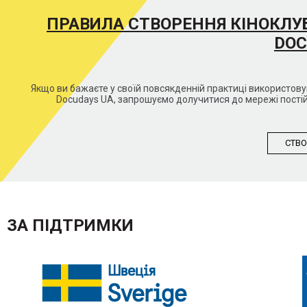
ПРАВИЛА СТВОРЕННЯ КІНОКЛУ
DOC
Якщо ви бажаєте у своїй повсякденній практиці використо
Docudays UA, запрошуємо долучитися до мережі постій
СТВО
ЗА ПІДТРИМКИ