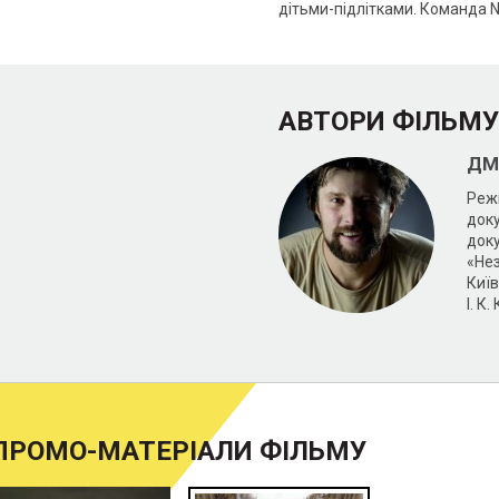
дітьми-підлітками. Команда N
АВТОРИ ФІЛЬМУ
ДМ
Режи
доку
док
«Не
Киї
І. К
ПРОМО-МАТЕРІАЛИ ФІЛЬМУ