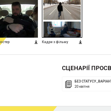
остер
Кадри з фільму
СЦЕНАРІЇ ПРОС
БЕЗ СТАТУСУ_ВАРІАН
20 квітня