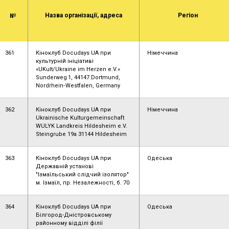
Назва організації, адреса
Регіон
№
361
Кіноклуб Docudays UA при
Німеччина
культурній ініціативі
«UKult/Ukraine im Herzen e.V.»
Sunderweg 1, 44147 Dortmund,
Nordrhein‑Westfalen, Germany
362
Кіноклуб Docudays UA при
Німеччина
Ukrainische Kulturgemeinschaft
WULYK Landkreis Hildesheim e.V.
Steingrube 19a 31144 Hildesheim
363
Кіноклуб Docudays UA при
Одеська
Державній установі
"Ізмаїльський слідчий ізолятор"
м. Ізмаїл, пр. Незалежності, б. 70
364
Кіноклуб Docudays UA при
Одеська
Білгород-Дністровському
районному відділі філії