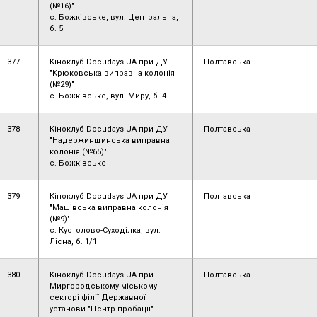
(№16)"
с. Божківське, вул. Центральна,
б. 5
377
Кіноклуб Docudays UA при ДУ
Полтавська
"Крюковська виправна колонія
(№29)"
с .Божківське, вул. Миру, б. 4
378
Кіноклуб Docudays UA при ДУ
Полтавська
"Надержинщинська виправна
колонія (№65)"
с. Божківське
379
Кіноклуб Docudays UA при ДУ
Полтавська
"Машівська виправна колонія
(№9)"
с. Кустолово-Суходілка, вул.
Лісна, б. 1/1
380
Кіноклуб Docudays UA при
Полтавська
Миргородському міському
секторі філії Державної
установи "Центр пробації"