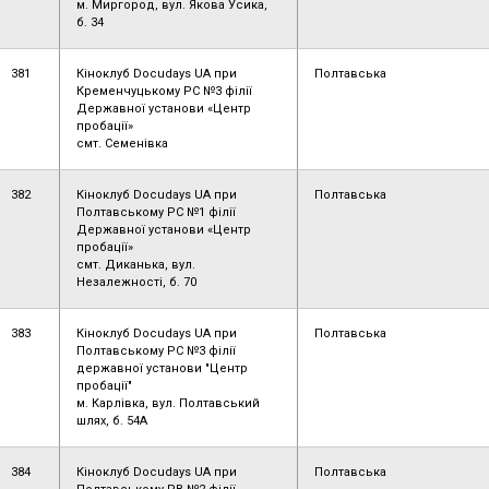
м. Миргород, вул. Якова Усика,
б. 34
381
Кіноклуб Docudays UA при
Полтавська
Кременчуцькому РС №3 філії
Державної установи «Центр
пробації»
смт. Семенівка
382
Кіноклуб Docudays UA при
Полтавська
Полтавському РС №1 філії
Державної установи «Центр
пробації»
смт. Диканька, вул.
Незалежності, б. 70
383
Кіноклуб Docudays UA при
Полтавська
Полтавському РС №3 філії
державної установи "Центр
пробації"
м. Карлівка, вул. Полтавський
шлях, б. 54А
384
Кіноклуб Docudays UA при
Полтавська