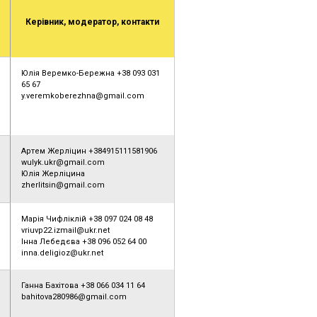
Керівник, модератор, контакти
Юлія Веремко-Бережна +38 093 031
65 67
y.veremkoberezhna@gmail.com
Артем Жерліцин +384915111581906
wulyk.ukr@gmail.com
Юлія Жерліцина
zherlitsin@gmail.com
Марія Чифліклій +38 097 024 08 48
vriuvp22.izmail@ukr.net
Інна Лебедєва +38 096 052 64 00
inna.deligioz@ukr.net
Ганна Бахітова +38 066 034 11 64
bahitova280986@gmail.com