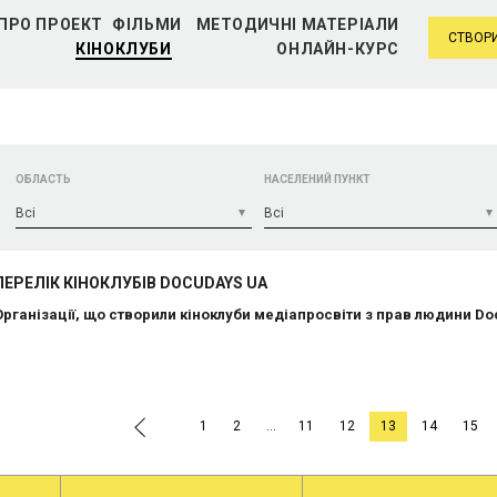
ПРО ПРОЕКТ
ФІЛЬМИ
МЕТОДИЧНІ МАТЕРІАЛИ
СТВОРИ
КІНОКЛУБИ
ОНЛАЙН-КУРС
ОБЛАСТЬ
НАСЕЛЕНИЙ ПУНКТ
Bci
Bci
ПЕРЕЛІК КІНОКЛУБІВ DOCUDAYS UA
Організації, що створили кіноклуби медіапросвіти з прав людини D
.
1
2
…
11
12
13
14
15