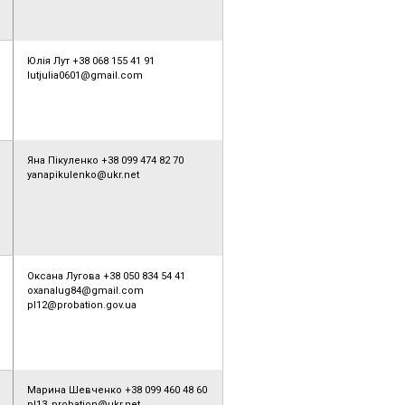
Юлія Лут +38 068 155 41 91
lutjulia0601@gmail.com
Яна Пікуленко +38 099 474 82 70
yanapikulenko@ukr.net
Оксана Лугова +38 050 834 54 41
oxanalug84@gmail.com
pl12@probation.gov.ua
Марина Шевченко +38 099 460 48 60
pl13_probation@ukr.net