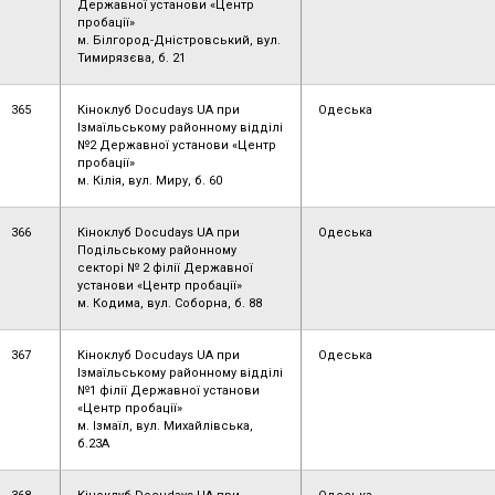
Державної установи «Центр
пробації»
м. Білгород-Дністровський, вул.
Тимирязєва, б. 21
365
Кіноклуб Docudays UA при
Одеська
Ізмаїльському районному відділі
№2 Державної установи «Центр
пробації»
м. Кілія, вул. Миру, б. 60
366
Кіноклуб Docudays UA при
Одеська
Подільському районному
секторі № 2 філії Державної
установи «Центр пробації»
м. Кодима, вул. Соборна, б. 88
367
Кіноклуб Docudays UA при
Одеська
Ізмаїльському районному відділі
№1 філії Державної установи
«Центр пробації»
м. Ізмаїл, вул. Михайлівська,
б.23А