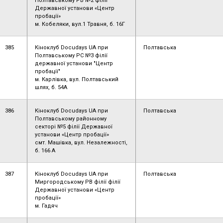
Полтавському РВ №2 філії
Державної установи «Центр
пробації»
м. Кобеляки, вул.1 Травня, б. 16Г
385
Кіноклуб Docudays UA при
Полтавська
Полтавському РС №3 філії
державної установи "Центр
пробації"
м. Карлівка, вул. Полтавський
шлях, б. 54А
386
Кіноклуб Docudays UA при
Полтавська
Полтавському районному
секторі №5 філії Державної
установи «Центр пробації»
смт. Машівка, вул. Незалежності,
б. 166 А
387
Кіноклуб Docudays UA при
Полтавська
Миргородському РВ філії філії
Державної установи «Центр
пробації»
м. Гадяч