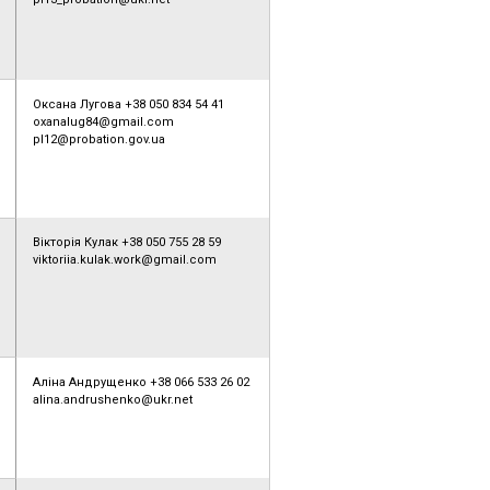
Оксана Лугова +38 050 834 54 41
oxanalug84@gmail.com
pl12@probation.gov.ua
Вікторія Кулак +38 050 755 28 59
viktoriia.kulak.work@gmail.com
Аліна Андрущенко +38 066 533 26 02
alina.andrushenko@ukr.net