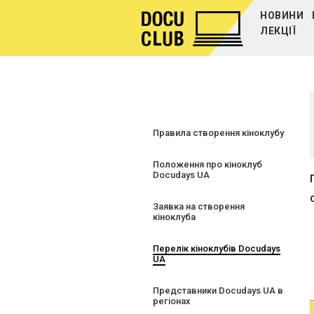
НОВИНИ
ЛЕКЦІЇ
Правила створення кіноклубу
Положення про кіноклуб
Docudays UA
Заявка на створення
кіноклуба
Перелік кіноклубів Docudays
UA
Представники Docudays UA в
регіонах