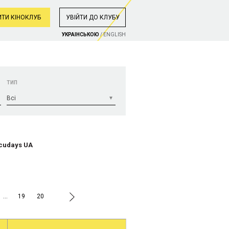
ТИ КІНОКЛУБ
УВIЙТИ ДО КЛУБУ
УКРАIНСЬКОЮ
/
ENGLISH
ТИП
Bci
ocudays UA
…
19
20
.