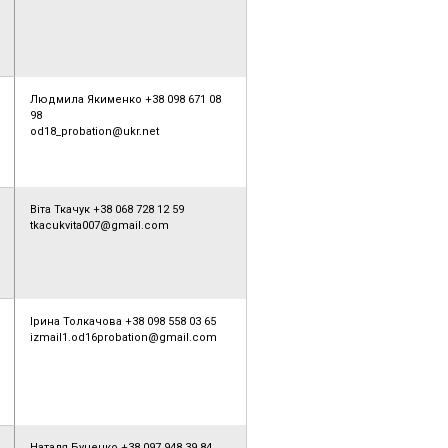
Людмила Якименко +38 098 671 08
98
od18_probation@ukr.net
Віта Ткачук +38 068 728 12 59
tkacukvita007@gmail.com
Ірина Толкачова +38 098 558 03 65
izmail1.od16probation@gmail.com
Наталя Буценко +38 097 948 39 84