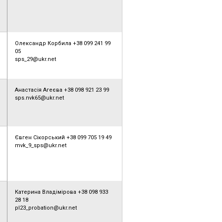
Олександр Корбила +38 099 241 99
05
sps_29@ukr.net
Анастасія Агеєва +38 098 921 23 99
sps.nvk65@ukr.net
Євген Сікорський +38 099 705 19 49
mvk_9_sps@ukr.net
Катерина Владімірова +38 098 933
28 18
pl23_probation@ukr.net