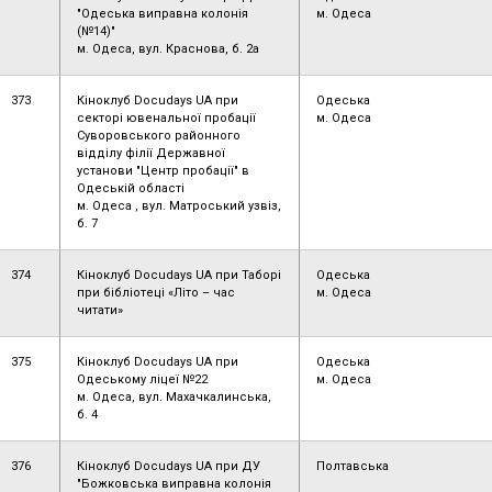
"Одеська виправна колонія
м. Одеса
(№14)"
м. Одеса, вул. Краснова, б. 2а
373
Кіноклуб Docudays UA при
Одеська
секторі ювенальної пробації
м. Одеса
Суворовського районного
відділу філії Державної
установи "Центр пробації" в
Одеській області
м. Одеса , вул. Матроський узвіз,
б. 7
374
Кіноклуб Docudays UA при Таборі
Одеська
при бібліотеці «Літо – час
м. Одеса
читати»
375
Кіноклуб Docudays UA при
Одеська
Одеському ліцеї №22
м. Одеса
м. Одеса, вул. Махачкалинська,
б. 4
376
Кіноклуб Docudays UA при ДУ
Полтавська
"Божковська виправна колонія