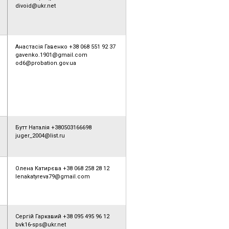
divoid@ukr.net
Анастасія Гавенко +38 068 551 92 37
gavenko.1901@gmail.com
od6@probation.gov.ua
Бутт Наталія +380503166698
juger_2004@list.ru
Олена Катирєва +38 068 258 28 12
lenakatyreva79@gmail.com
Сергій Гаркавий +38 095 495 96 12
bvk16-sps@ukr.net