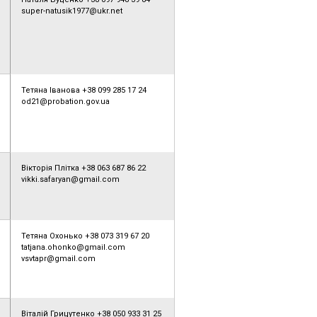
super-natusik1977@ukr.net
Тетяна Іванова +38 099 285 17 24
od21@probation.gov.ua
Вікторія Плітка +38 063 687 86 22
vikki.safaryan@gmail.com
Тетяна Охонько +38 073 319 67 20
tatjana.ohonko@gmail.com
vsvtapr@gmail.com
Віталій Грицутенко +38 050 933 31 25