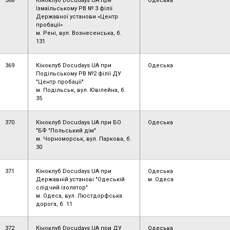
368
Кіноклуб Docudays UA при
Одеська
Ізмаїльському РВ № 3 філії
Державної установи «Центр
пробації»
м. Рені, вул. Вознесенська, б.
131
369
Кіноклуб Docudays UA при
Одеська
Подільському РВ №2 філії ДУ
"Центр пробації"
м. Подільськ, вул. Ювілейна, б.
35
370
Кіноклуб Docudays UA при БО
Одеська
"БФ "Польський дім"
м. Чорноморськ, вул. Паркова, б.
30
371
Кіноклуб Docudays UA при
Одеська
Державній установі "Одеській
м. Одеса
слідчий ізолятор"
м. Одеса, вул. Люстдорфська
дорога, б. 11
372
Кіноклуб Docudays UA при ДУ
Одеська