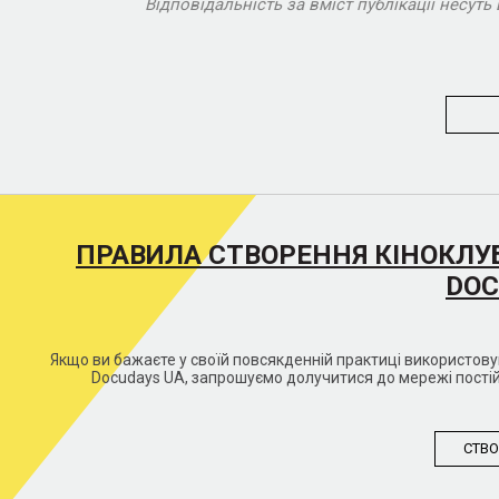
Відповідальність за вміст публікації несу
ПРАВИЛА СТВОРЕННЯ КІНОКЛУ
DOC
Якщо ви бажаєте у своїй повсякденній практиці використо
Docudays UA, запрошуємо долучитися до мережі постій
СТВО