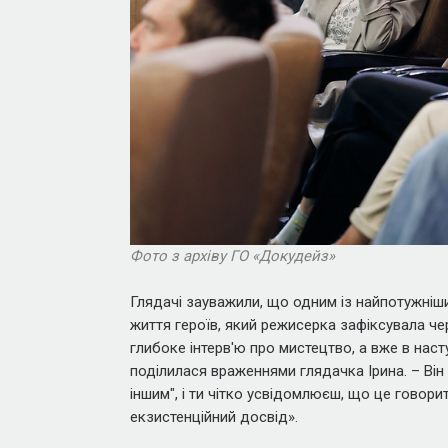
Фото з архіву ГО «Докудейз»
Глядачі зауважили, що одним із найпотужніши
життя героїв, який режисерка зафіксувала ч
глибоке інтерв'ю про мистецтво, а вже в насту
поділилася враженнями глядачка Ірина. – Він
іншим", і ти чітко усвідомлюєш, що це говор
екзистенційний досвід»
.