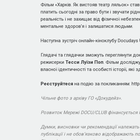
Фільм «Харків. Як вистояв театр ляльок» став
платить сьогодні за право бути і звучати рі
реальність і не захищає від фізичної небезп
ментальне здоров'я і залишатися людьми.
Наступна зустріч онлайн-кіноклубу Docudays
Глядачі та глядачки зможуть переглянути до
режисерки
Тесси Луїзи Поп
. Фільм досліджу
власної ідентичності та особисті історії, які
Реєструйтеся
на подію за покликанням: htt
Чільне фото з архіву ГО «Докудейз».
Розвиток Мережі DOCU/CLUB фінансується По
Думки, висновки чи рекомендації належать
публікації і не обов’язково відображають по