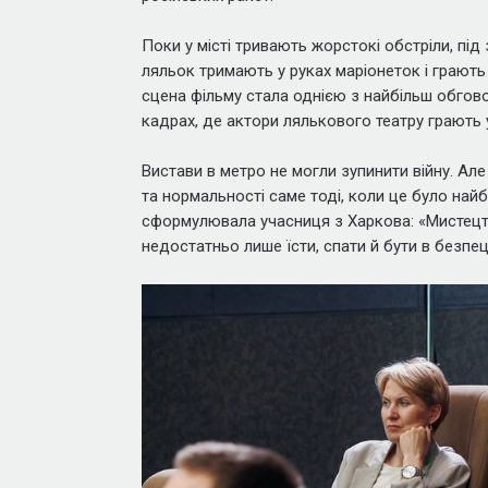
Поки у місті тривають жорстокі обстріли, під
ляльок тримають у руках маріонеток і грають
сцена фільму стала однією з найбільш обгово
кадрах, де актори лялькового театру грають 
Вистави в метро не могли зупинити війну. Але
та нормальності саме тоді, коли це було на
сформулювала учасниця з Харкова: «Мистецт
недостатньо лише їсти, спати й бути в безпец