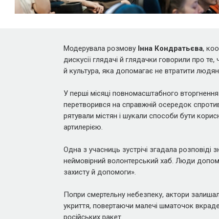
Модерувала розмову
Інна Кондратьєва
, ко
дискусії глядачі й глядачки говорили про те, 
й культура, яка допомагає не втратити людян
У перші місяці повномасштабного вторгнення 
перетворився на справжній осередок спротиву
рятували містян і шукали способи бути корис
артилерією.
Одна з учасниць зустрічі згадала розповіді зн
неймовірний волонтерський хаб. Люди допома
захисту й допомоги».
Попри смертельну небезпеку, актори залишал
укриття, повертаючи малечі шматочок вкраде
російських ракет.