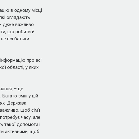
ацію в одному місці
, які оглядають
тей дуже важливо
іти, що робити й
 не всі батьки
 інформацію про всі
ої області, у яких
чання, – це
 Багато змін у цій
цях. Держава
важливо, щоб сімʼї
потребує часу, але
ь такої допомоги і
ути активними, щоб