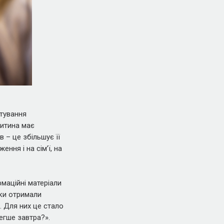
стування
Дитина має
в – це збільшує її
ння і на сімʼї, на
маційні матеріали
ьки отримали
. Для них це стало
егше завтра?».