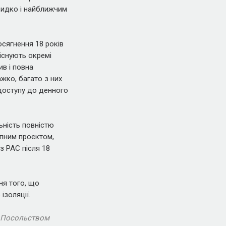
видко і найближчим
сягнення 18 років
 існують окремі
ив і повна
жко, багато з них
 доступу до денного
ьність повністю
упним проєктом,
з РАС після 18
ня того, що
ізоляції.
я Посольством