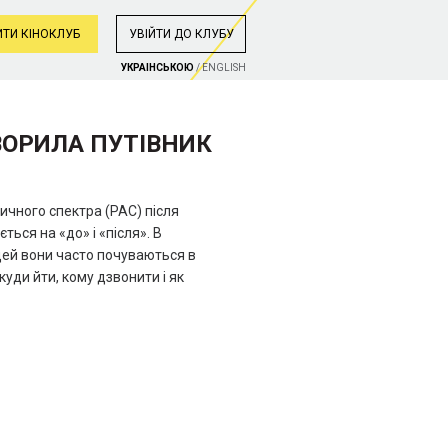
ТИ КІНОКЛУБ
УВIЙТИ ДО КЛУБУ
УКРАIНСЬКОЮ
/
ENGLISH
ВОРИЛА ПУТІВНИК
тичного спектра (РАС) після
ться на «до» і «після». В
дей вони часто почуваються в
куди йти, кому дзвонити і як