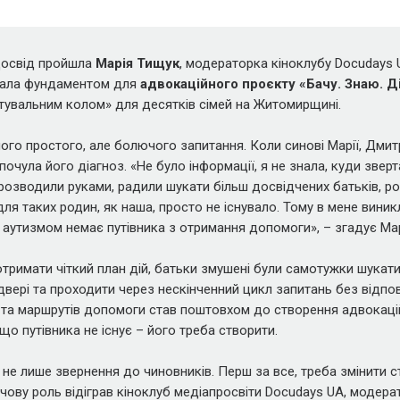
досвід пройшла
Марія Тищук
, модераторка кіноклубу Docudays U
стала фундаментом для
адвокаційного проєкту «Бачу. Знаю. Д
тувальним колом» для десятків сімей на Житомирщині.
ого простого, але болючого запитання. Коли синові Марії, Дмитро
 почула його діагноз. «Не було інформації, я не знала, куди звер
розводили руками, радили шукати більш досвідчених батьків, роз
ля таких родин, як наша, просто не існувало. Тому в мене виник
із аутизмом немає путівника з отримання допомоги», – згадує Мар
отримати чіткий план дій, батьки змушені були самотужки шукат
 двері та проходити через нескінченний цикл запитань без відпо
 та маршрутів допомоги став поштовхом до створення адвокаці
що путівника не існує – його треба створити.
 не лише звернення до чиновників. Перш за все, треба змінити 
ючову роль відіграв кіноклуб медіапросвіти Docudays UA, модер