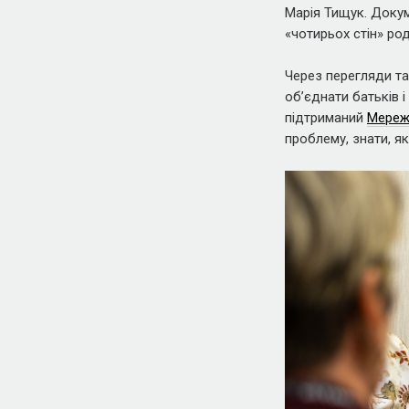
Марія Тищук. Докум
«чотирьох стін» род
Через перегляди та
обʼєднати батьків і
підтриманий
Мереж
проблему, знати, як