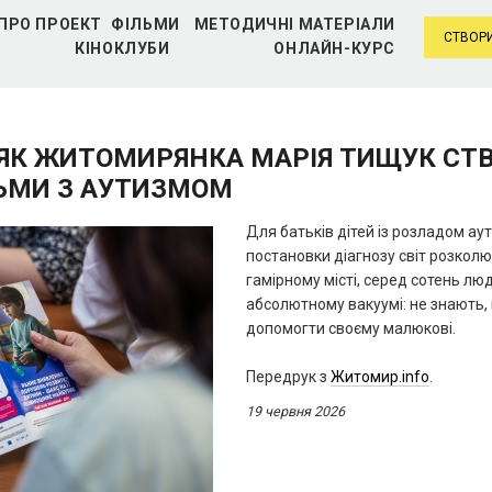
ПРО ПРОЕКТ
ФІЛЬМИ
МЕТОДИЧНІ МАТЕРІАЛИ
СТВОРИ
КІНОКЛУБИ
ОНЛАЙН-КУРС
: ЯК ЖИТОМИРЯНКА МАРІЯ ТИЩУК СТ
ТЬМИ З АУТИЗМОМ
Для батьків дітей із розладом ау
постановки діагнозу світ розколює
гамірному місті, серед сотень лю
абсолютному вакуумі: не знають, 
допомогти своєму малюкові.
Передрук з
Житомир.info
.
19 червня 2026