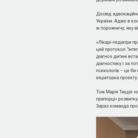
Досвід адвокаційно
України. Адже в кож
ж порожнечу, яку в
«ЛІкарі-педіатри п
цей протокол “Інте
діагноз дитині вст
діагностику і за п
психологів – це би
ініціаторка проєкту.
Тож Марія Тищук на
прапорці» розвитку
Зараз команда проє