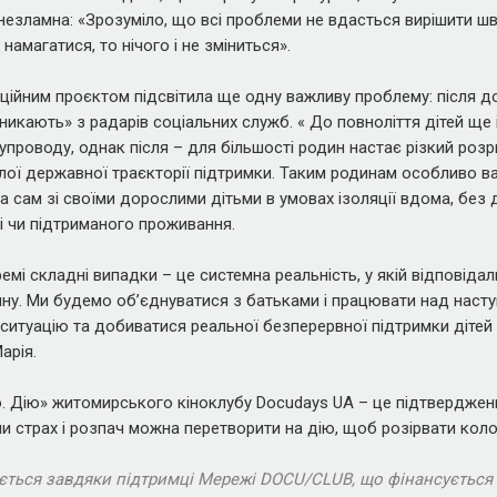
 незламна: «Зрозуміло, що всі проблеми не вдасться вирішити ш
намагатися, то нічого і не зміниться».
ійним проєктом підсвітила ще одну важливу проблему: після до
зникають» з радарів соціальних служб. « До повноліття дітей ще
упроводу, однак після – для більшості родин настає різкий розр
ілої державної траєкторії підтримки. Таким родинам особливо ва
 сам зі своїми дорослими дітьми в умовах ізоляції вдома, без
і чи підтриманого проживання.
емі складні випадки – це системна реальність, у якій відповідал
ну. Ми будемо обʼєднуватися з батьками і працювати над наст
итуацію та добиватися реальної безперервної підтримки дітей 
арія.
. Дію» житомирського кіноклубу Docudays UA – це підтверджен
и страх і розпач можна перетворити на дію, щоб розірвати коло 
ється завдяки підтримці Мережі DOCU/CLUB, що фінансуєтьс