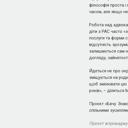
філософія проста і
часом, але якщо не 
Робота над адвокац
діти з РАС часто «
послуги та форми с
відсутність зрозум
залишаються сам на
догляду, зайнятост
Йдеться не про окр
зміщується на роди
щоб змінювати цю с
років», – ділиться М
Проєкт «Бачу. Знаю
спільними зусиллям
Проєкт впроваджу