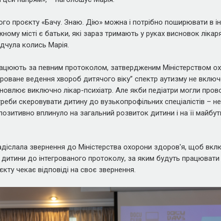
го проєкту «Бачу. Знаю. Дію» можна і потрібно поширювати в ін
ному місті є батьки, які зараз тримають у руках висновок лікаря
ідчула колись Марія.
рацюють за певним протоколом, затвердженим Міністерством ох
гроване ведення хвороб дитячого віку” спектр аутизму не вклю
ановлює виключно лікар-психіатр. Але якби педіатри могли пров
отреби скеровувати дитину до вузькопрофільних спеціалістів – не
 позитивно вплинуло на загальний розвиток дитини і на її майбу
діслала звернення до Міністерства охорони здоров'я, щоб вкл
 дитини до інтегрованого протоколу, за яким будуть працювати в
кту чекає відповіді на своє звернення.