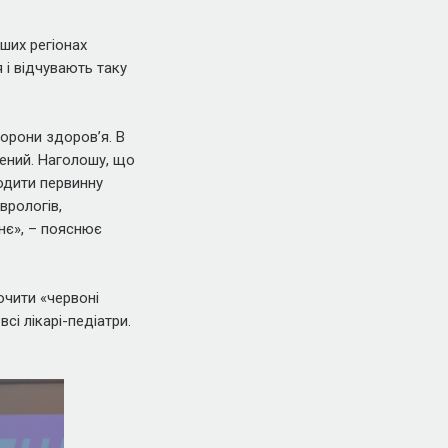
ших регіонах
 і відчувають таку
орони здоровʼя. В
чений. Наголошу, що
одити первинну
врологів,
тнє», – пояснює
ючити «червоні
сі лікарі-педіатри.