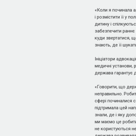
«Коли я починала а
і розмістити її у п
дитину і спілкуютьс
забезпечити раннє 
куди звертатися, щ
знають, де її шука
Ініціатори адвокац
медичні установи, р
держава гарантує д
«Говорити, що держ
неправильно. Робит
сфері починалися с
підтримала цей нап
знали, де і яку до
ми маємо це робити
не користуються не
держава розвивала 