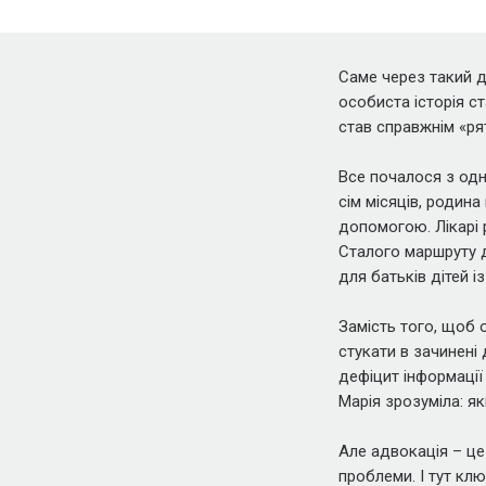
Саме через такий 
особиста історія 
став справжнім «ря
Все почалося з одн
сім місяців, родина
допомогою. Лікарі 
Сталого маршруту д
для батьків дітей 
Замість того, щоб 
стукати в зачинені
дефіцит інформації
Марія зрозуміла: як
Але адвокація – це
проблеми. І тут кл