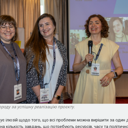
роду за успішну реалізацію проєкту.
ує ілюзій щодо того, що всі проблеми можна вирішити за один 
а кількість завдань, що потребують ресурсів, часу та політичної