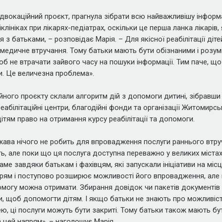
двокаційний проєкт, прагнула зібрати всю найважливішу інформ
оліклініках при лікарях-педіатрах, оскільки це перша ланка лікарів
я з батьками, – розповідає Марія. – Для якісної реабілітації ді
медичне втручання. Тому батьки мають бути обізнаними і розум
об не втрачати зайвого часу на пошуки інформації. Тим паче, що
ти. Це величезна проблема».
ійного проєкту склали алгоритм дій з допомоги дитині, зібравши
еабілітаційні центри, благодійні фонди та організації Житомирськ
ітям право на отримання курсу реабілітації та допомоги.
ава нічого не робить для впровадження послуги раннього втру
ь, але поки що ця послуга доступна переважно у великих містах.
аме завдяки батькам і фахівцям, які запускали ініціативи на міс
рям і поступово розширює можливості його впровадження, але 
помогу можна отримати. Збирання довідок чи пакетів документів 
, щоб допомогти дітям. І якщо батьки не знають про можливіст
ю, ці послуги можуть бути закриті. Тому батьки також мають б
цей напрям», – наголошує Марія.