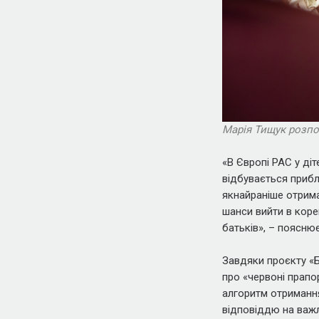
Марія Тищук розпо
«В Європі РАС у діт
відбувається прибл
якнайраніше отримат
шанси вийти в корек
батьків», – пояснює
Завдяки проєкту «Б
про «червоні прапо
алгоритм отримання 
відповіддю на важл