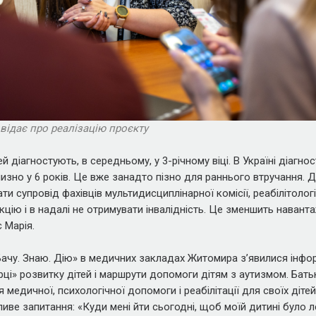
відає про реалізацію проєкту
ей діагностують, в середньому, у 3-річному віці. В Україні діагно
изно у 6 років. Це вже занадто пізно для раннього втручання. 
и супровід фахівців мультидисциплінарної комісії, реабілітологі
цію і в надалі не отримувати інвалідність. Це зменшить навантаже
 Марія.
ачу. Знаю. Дію» в медичних закладах Житомира зʼявилися інфор
рці» розвитку дітей і маршрути допомоги дітям з аутизмом. Бат
медичної, психологічної допомоги і реабілітації для своїх дітей
иве запитання: «Куди мені йти сьогодні, щоб моїй дитині було л