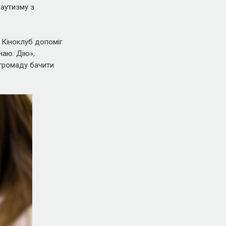
 аутизму з
 Кіноклуб допоміг
наю. Дію»,
 громаду бачити