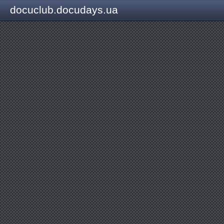
docuclub.docudays.ua